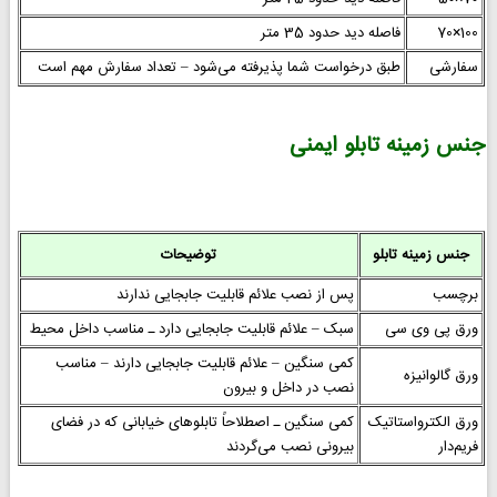
100×70
فاصله دید حدود 35 متر
سفارشی
طبق درخواست شما پذیرفته می‌شود – تعداد سفارش مهم است
جنس زمینه تابلو ایمنی
جنس زمینه تابلو
توضیحات
برچسب
پس از نصب علائم قابلیت جابجایی ندارند
ورق پی وی سی
سبک – علائم قابلیت جابجایی دارد ـ مناسب داخل محیط
کمی سنگین – علائم قابلیت جابجایی دارند – مناسب
ورق گالوانیزه
نصب در داخل و بیرون
ورق الکترواستاتیک
کمی سنگین ـ اصطلاحاً تابلوهای خیابانی که در فضای
فریم‌دار
بیرونی نصب می‌گردند