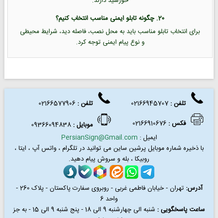
خورشید دارند.
20. چگونه تابلو ایمنی مناسب انتخاب کنیم؟
برای انتخاب تابلو مناسب باید به محل نصب، فاصله دید، شرایط محیطی
و نوع پیام ایمنی توجه کرد.
تلفن :
02166945707
تلفن
:
02166577906
فکس
:
02166910676
موبایل :
09366094838
ایمیل :
PersianSign@Gmail.com
با ذخیره شماره موبایل پرشین ساین می توانید در
تلگرام ، واتس آپ ، ایتا ،
روبیکا ، بله و سروش پیام دهید.
آدرس:
تهران - خیابان فاطمی غربی - روبروی سفارت پاکستان - پلاک 260 -
واحد 6
ساعت پاسخگویی :
شنبه الی چهارشنبه 9 الی 18 - پنج شنبه 9 الی 15 - به جز