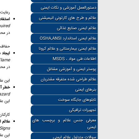
دستورالعمل آموزشی و نکات ایمنی
رعایت 
علائم و طرح های کارتونی انیمیشنی
استفاد
uired
علائم ایمنی صنایع غذائی
در محی
علائم ایمنی استاندارد OSHA,ANSI
حفاظت 
علائم ایمنی بیمارستانی و علائم کرونا
ایجاد 
اطلاعات فنی مواد ، MSDS
Flame
در محی
پوستر ایمنی و آموزشی مشاغل
علائم طراحی شده متفرقه مشتریان
این عل
خطر آ
بنرهای ایمنی
azard
تابلوهای جایگاه سوخت
این عل
تجهیزات ترافیکی
کارکنا
معرفی جنس علائم و برچسب های
علائم 
ایمنی
Signs
این عل
سوالات متداول علائم ایمنی