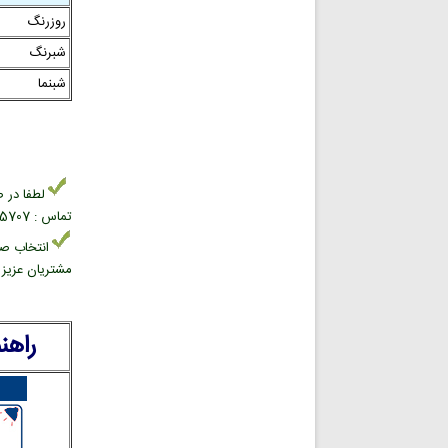
روزرنگ
شبرنگ
شبنما
لطفا در ص
تماس : 02166945707 بخش فروش علائم ایمنی
انتخاب صح
مشتریان عزیز د
راهن