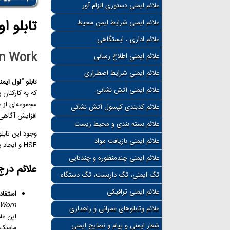
علائم ایمنی دستوری الزام آور
تابلو ا
علائم ایمنی شرایط ایمن محیط
علائم اداری ، ایستگاهی
en Work
علائم ایمنی اطلاع رسانی
علائم ایمنی شرایط اضطراری
تابلو “اول ایمن
علائم ایمنی آتش نشانی
که به کارکنان 
مجموعه‌ای از 
علائم کدبندی کپسول آتش نشانی
افزایش آگاهی ک
علائم بسته بندی و محیط زیست
وجود این تابل
علائم ایمنی بازیافت مواد
HSE و ایجاد یک محیط ایمن و کنترل‌شده است.
علائم ایمنی چندمنظوره و چندتایی
علائم درج
تگ ایمنی، تگ داربست، تگ دستگاه
علائم ایمنی ترافیکی
استفاد
 Worn
علائم وتابلوهای عمرانی و راهداری
این عل
شعار ایمنی و پیام و نصایح ایمنی
ماسک ا