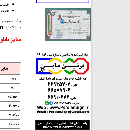
رنگ‌بندی
همخوان با د
برای سفارش ا
یا با شماره
66945707
سایز تابلو
سایز Cm
10×7
20×15
30×25
50×40
70×50
100×70