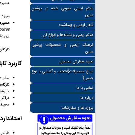
مسیرها
علائم ایمنی معرفی شده در پرشین
ساین
وجود ا
مسیرها
شعار ایمنی و بهداشت
outes
علائم ایمنی و نشانه‌ها و انواع آن
این عل
فرهنگ ایمنی و محصولات پرشین
کارکنا
ساین
نحوه سفارش محصول
کاربرد تابل
انواع محصولات(انتخاب و آشنایی با نوع
جنس)
سالن‌ها
کارگاه
تماس با ما
انبارها
درباره ما
مراکز 
محیط‌ه
پروژه ها و سفارشات
استاندارد
طراحی بر