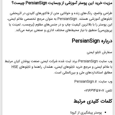
مزیت خرید این پوستر آموزشی از وبسایت PersianSign چیست؟
طراحی واضح، رنگ‌های زنده و خوانایی متن از فاکتورهای کلیدی در اثربخشی
تابلوهای آموزشی هستند. PersianSign به عنوان مرجع تخصصی علائم ایمنی،
این پوستر را با بالاترین کیفیت چاپ و در جنس‌های مقاوم (برچسب، لمینت یا
پی‌وی‌سی) منطبق با نیاز محیط‌های مختلف اداری و صنعتی عرضه می‌کند.
درباره PersianSign
سفارش تابلو ایمنی
وب سایت PersianSign برند ثبت شده شرکت ایمنی صنعت پوشان کیان مرتبط
با علائم ایمنی و مرجع خرید تابلوهای ایمنی، هشدار، راهنما و تابلوهای HSE
مطابق استانداردهای ملی و بین‌المللی است.
وب سایت: PersianSign.ir
تلفن: 02166945707
کلمات کلیدی مرتبط
پوستر پیشگیری از کرونا