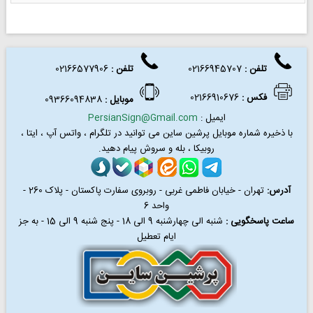
تلفن :
02166945707
تلفن
:
02166577906
فکس
:
02166910676
موبایل :
09366094838
ایمیل :
PersianSign@Gmail.com
با ذخیره شماره موبایل پرشین ساین می توانید در
تلگرام ، واتس آپ ، ایتا ،
روبیکا ، بله و سروش پیام دهید.
آدرس:
تهران - خیابان فاطمی غربی - روبروی سفارت پاکستان - پلاک 260 -
واحد 6
ساعت پاسخگویی :
شنبه الی چهارشنبه 9 الی 18 - پنج شنبه 9 الی 15 - به جز
ایام تعطیل