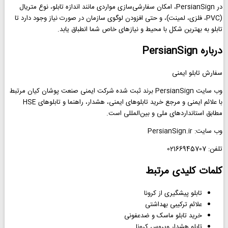
در PersianSign، امکان سفارشی‌سازی مواردی مانند اندازه تابلو، نوع متریال
(PVC، فلزی، لمینت)، و حتی افزودن لوگوی سازمان در صورت نیاز وجود دارد تا
تابلو به بهترین شکل با محیط و نیازهای خاص شما انطباق یابد.
درباره PersianSign
سفارش تابلو ایمنی
وب سایت PersianSign برند ثبت شده شرکت ایمنی صنعت پوشان کیان مرتبط
با علائم ایمنی و مرجع خرید تابلوهای ایمنی، هشدار، راهنما و تابلوهای HSE
مطابق استانداردهای ملی و بین‌المللی است.
وب سایت: PersianSign.ir
تلفن: 02166945707
کلمات کلیدی مرتبط
تابلو پیشگیری از کرونا
علائم ترکیبی بهداشتی
خرید تابلو ماسک و ضدعفونی
تابلو هشدار ویروس کرونا