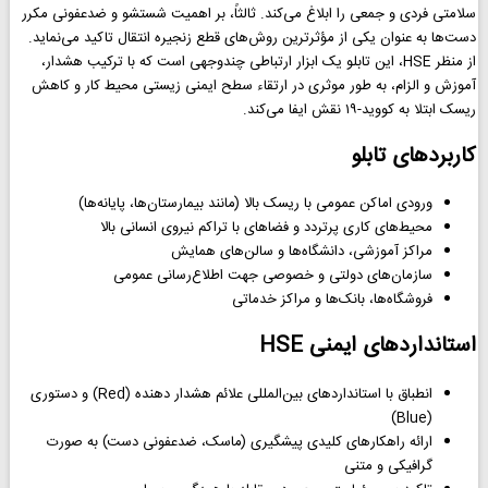
سلامتی فردی و جمعی را ابلاغ می‌کند. ثالثاً، بر اهمیت شستشو و ضدعفونی مکرر
دست‌ها به عنوان یکی از مؤثرترین روش‌های قطع زنجیره انتقال تاکید می‌نماید.
از منظر HSE، این تابلو یک ابزار ارتباطی چندوجهی است که با ترکیب هشدار،
آموزش و الزام، به طور موثری در ارتقاء سطح ایمنی زیستی محیط کار و کاهش
ریسک ابتلا به کووید-۱۹ نقش ایفا می‌کند.
کاربردهای تابلو
ورودی اماکن عمومی با ریسک بالا (مانند بیمارستان‌ها، پایانه‌ها)
محیط‌های کاری پرتردد و فضاهای با تراکم نیروی انسانی بالا
مراکز آموزشی، دانشگاه‌ها و سالن‌های همایش
سازمان‌های دولتی و خصوصی جهت اطلاع‌رسانی عمومی
فروشگاه‌ها، بانک‌ها و مراکز خدماتی
استانداردهای ایمنی HSE
انطباق با استانداردهای بین‌المللی علائم هشدار دهنده (Red) و دستوری
(Blue)
ارائه راهکارهای کلیدی پیشگیری (ماسک، ضدعفونی دست) به صورت
گرافیکی و متنی