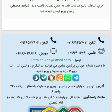
برای انتخاب تابلو مناسب باید به محل نصب، فاصله دید، شرایط محیطی
و نوع پیام ایمنی توجه کرد.
تلفن :
02166945707
تلفن
:
02166577906
فکس
:
02166910676
موبایل :
09366094838
ایمیل :
PersianSign@Gmail.com
با ذخیره شماره موبایل پرشین ساین می توانید در
تلگرام ، واتس آپ ، ایتا ،
روبیکا ، بله و سروش پیام دهید.
آدرس:
تهران - خیابان فاطمی غربی - روبروی سفارت پاکستان - پلاک 260 -
واحد 6
ساعت پاسخگویی :
شنبه الی چهارشنبه 9 الی 18 - پنج شنبه 9 الی 15 - به جز
ایام تعطیل