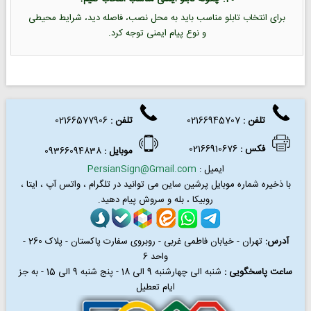
برای انتخاب تابلو مناسب باید به محل نصب، فاصله دید، شرایط محیطی
و نوع پیام ایمنی توجه کرد.
تلفن :
02166945707
تلفن
:
02166577906
فکس
:
02166910676
موبایل :
09366094838
ایمیل :
PersianSign@Gmail.com
با ذخیره شماره موبایل پرشین ساین می توانید در
تلگرام ، واتس آپ ، ایتا ،
روبیکا ، بله و سروش پیام دهید.
آدرس:
تهران - خیابان فاطمی غربی - روبروی سفارت پاکستان - پلاک 260 -
واحد 6
ساعت پاسخگویی :
شنبه الی چهارشنبه 9 الی 18 - پنج شنبه 9 الی 15 - به جز
ایام تعطیل