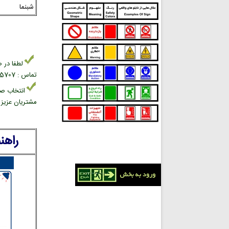
شبنما
لطفا در ص
تماس : 02166945707 بخش فروش علائم ایمنی
انتخاب صح
مشتریان عزیز د
راهن