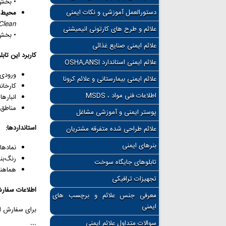
• بخش آبی (الزام / Mandatory) • الزام به 
دستورالعمل آموزشی و نکات ایمنی
محیط را
Clean
علائم و طرح های کارتونی انیمیشنی
• بخش سبز (راهنمایی / dition
علائم ایمنی صنایع غذائی
کاربرد این تابلو
علائم ایمنی استاندارد OSHA,ANSI
ورودی 
علائم ایمنی بیمارستانی و علائم کرونا
کارخان
اطلاعات فنی مواد ، MSDS
انباره
مناطق 
پوستر ایمنی و آموزشی مشاغل
استانداردها:
علائم طراحی شده متفرقه مشتریان
بنرهای ایمنی
نمادها
رنگ‌ب
تابلوهای جایگاه سوخت
هماهن
تجهیزات ترافیکی
اطلاعات سفار
معرفی جنس علائم و برچسب های
ایمنی
برای سفارش ای
سوالات متداول علائم ایمنی