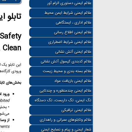
علائم ایمنی دستوری الزام آور
علائم ایمنی شرایط ایمن محیط
تابلو ا
علائم اداری ، ایستگاهی
علائم ایمنی اطلاع رسانی
Safety
علائم ایمنی شرایط اضطراری
 Clean
علائم ایمنی آتش نشانی
علائم کدبندی کپسول آتش نشانی
این تابلو یک
ت
علائم بسته بندی و محیط زیست
ورودی کارگاه‌ه
علائم ایمنی بازیافت مواد
بخش‌های تابلو
علائم ایمنی چندمنظوره و چندتایی
ورود ا
تگ ایمنی، تگ داربست، تگ دستگاه
bited
• بخش 
علائم ایمنی ترافیکی
می‌شود
علائم وتابلوهای عمرانی و راهداری
از وسا
ments
شعار ایمنی و پیام و نصایح ایمنی