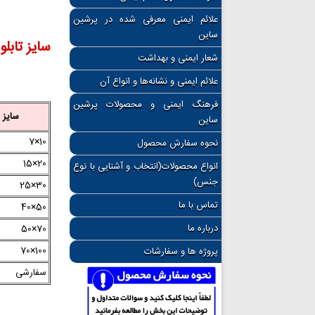
```
علائم ایمنی معرفی شده در پرشین
ساین
سایز تابلو
شعار ایمنی و بهداشت
علائم ایمنی و نشانه‌ها و انواع آن
فرهنگ ایمنی و محصولات پرشین
سایز Cm
ساین
10×7
نحوه سفارش محصول
20×15
انواع محصولات(انتخاب و آشنایی با نوع
جنس)
30×25
تماس با ما
50×40
درباره ما
70×50
100×70
پروژه ها و سفارشات
سفارشی