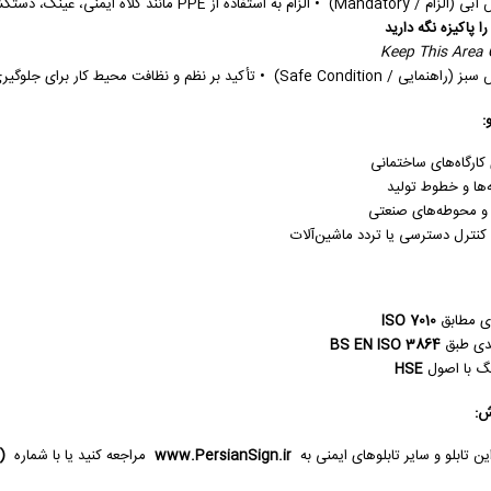
استفاده از PPE مانند کلاه ایمنی، عینک، دستکش، کفش ایمنی و … • جلوگیری از آسیب‌های حین کار.
 پاکیزه نگه دارید
Keep This Area 
Safe Con) • تأکید بر نظم و نظافت محیط کار برای جلوگیری از لغزش، سقوط و حوادث مشابه.
:
کارگاه‌های ساختمانی
ه‌ها و خطوط تولید
ا و محوطه‌های صنعتی
کنترل دسترسی یا تردد ماشین‌آلات
ی مطابق
ISO 7010
ندی طبق
BS EN ISO 3864
گ با اصول
HSE
ش:
ن تابلو و سایر تابلوهای ایمنی به
www.PersianSign.ir
مراجعه کنید یا با شماره
(021) 66945707