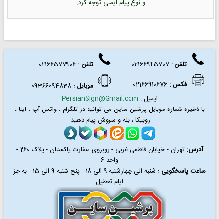
و نوع پیام ایمنی توجه کرد.
تلفن :
02166945707
تلفن
:
02166577906
فکس
:
02166910676
موبایل :
09366094838
ایمیل :
PersianSign@Gmail.com
با ذخیره شماره موبایل پرشین ساین می توانید در
تلگرام ، واتس آپ ، ایتا ،
روبیکا ، بله و سروش پیام دهید.
آدرس:
تهران - خیابان فاطمی غربی - روبروی سفارت پاکستان - پلاک 260 -
واحد 6
ساعت پاسخگویی :
شنبه الی چهارشنبه 9 الی 18 - پنج شنبه 9 الی 15 - به جز
ایام تعطیل