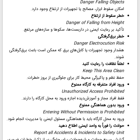
Danger Falling Objects
امکان سقوط ابزار، مصالح یا تجهیزات از ارتفاع وجود دارد.
خطر سقوط از ارتفاع
Danger of Falling from Height
تأکید بر رعایت ایمنی در داربست‌ها، سکوها و سازه‌های مرتفع.
خطر برق‌گرفتگی
Danger Electrocution Risk
هشدار وجود تجهیزات یا کابل‌های برق که ممکن است باعث برق‌گرفتگی
شوند.
لطفاً نظافت را رعایت کنید
Keep This Area Clean
حفظ نظم و پاکیزگی محیط کار برای جلوگیری از بروز خطرات.
ورود افراد متفرقه به کارگاه ممنوع
Unauthorized Access Prohibited
فقط افراد مجاز و آموزش‌دیده اجازه ورود به محل کارگاه را دارند.
ورود بدون هماهنگی ممنوع
Entering Without Permission is Prohibited
ورود به محل کارگاه باید با هماهنگی مسئول ایمنی یا مدیریت انجام شود.
حوادث را فوراً به واحد ایمنی اطلاع دهید
Report all Accidents & Incidents to Safety Unit
گزارش سریع حوادث و شبه‌حوادث برای جلوگیری از تکرار خطرات ضروری