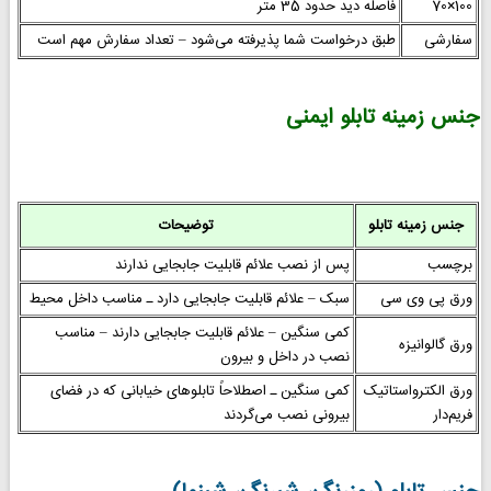
100×70
فاصله دید حدود 35 متر
سفارشی
طبق درخواست شما پذیرفته می‌شود – تعداد سفارش مهم است
جنس زمینه تابلو ایمنی
جنس زمینه تابلو
توضیحات
برچسب
پس از نصب علائم قابلیت جابجایی ندارند
ورق پی وی سی
سبک – علائم قابلیت جابجایی دارد ـ مناسب داخل محیط
کمی سنگین – علائم قابلیت جابجایی دارند – مناسب
ورق گالوانیزه
نصب در داخل و بیرون
ورق الکترواستاتیک
کمی سنگین ـ اصطلاحاً تابلوهای خیابانی که در فضای
فریم‌دار
بیرونی نصب می‌گردند