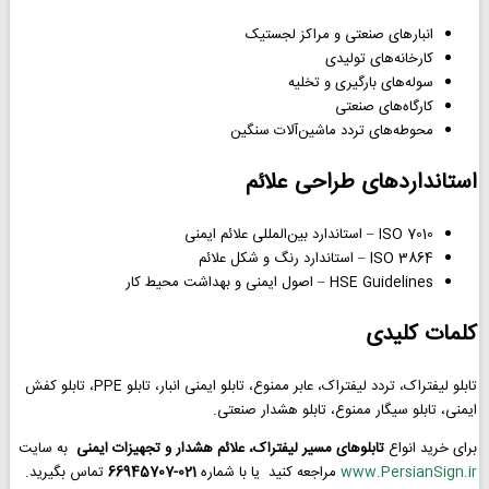
انبارهای صنعتی و مراکز لجستیک
کارخانه‌های تولیدی
سوله‌های بارگیری و تخلیه
کارگاه‌های صنعتی
محوطه‌های تردد ماشین‌آلات سنگین
استانداردهای طراحی علائم
ISO 7010 – استاندارد بین‌المللی علائم ایمنی
ISO 3864 – استاندارد رنگ و شکل علائم
HSE Guidelines – اصول ایمنی و بهداشت محیط کار
کلمات کلیدی
تابلو لیفتراک، تردد لیفتراک، عابر ممنوع، تابلو ایمنی انبار، تابلو PPE، تابلو کفش
ایمنی، تابلو سیگار ممنوع، تابلو هشدار صنعتی.
برای خرید انواع
تابلوهای مسیر لیفتراک، علائم هشدار و تجهیزات ایمنی
به سایت
www.PersianSign.ir
مراجعه کنید یا با شماره
021-66945707
تماس بگیرید.