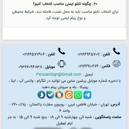
20. چگونه تابلو ایمنی مناسب انتخاب کنیم؟
برای انتخاب تابلو مناسب باید به محل نصب، فاصله دید، شرایط محیطی
و نوع پیام ایمنی توجه کرد.
تلفن :
02166945707
تلفن
:
02166577906
فکس
:
02166910676
موبایل :
09366094838
ایمیل :
PersianSign@Gmail.com
با ذخیره شماره موبایل پرشین ساین می توانید در
تلگرام ، واتس آپ ، ایتا ،
روبیکا ، بله و سروش پیام دهید.
آدرس:
تهران - خیابان فاطمی غربی - روبروی سفارت پاکستان - پلاک 260 -
واحد 6
ساعت پاسخگویی :
شنبه الی چهارشنبه 9 الی 18 - پنج شنبه 9 الی 15 - به جز
ایام تعطیل