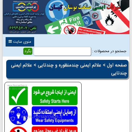
منوی سایت
جستجو در محصولات :
صفحه اول
>
علائم ایمنی چندمنظوره و چندتایی
> علائم ایمنی
چندتایی