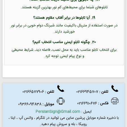
تابلوهای شبنما برای محیط‌های کم نور بهترین گزینه هستند.
19. آیا تابلوها در برابر آفتاب مقاوم هستند؟
در صورت استفاده از متریال باکیفیت مانند شبرنگ دوام خوبی در برابر نور
خورشید دارند.
20. چگونه تابلو ایمنی مناسب انتخاب کنیم؟
برای انتخاب تابلو مناسب باید به محل نصب، فاصله دید، شرایط محیطی
و نوع پیام ایمنی توجه کرد.
تلفن :
02166945707
تلفن
:
02166577906
فکس
:
02166910676
موبایل :
09366094838
ایمیل :
PersianSign@Gmail.com
با ذخیره شماره موبایل پرشین ساین می توانید در
تلگرام ، واتس آپ ، ایتا ،
روبیکا ، بله و سروش پیام دهید.