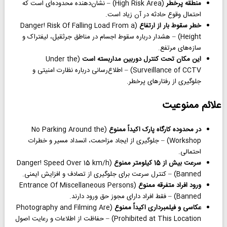
منطقه پرخطر
(High Risk Area) – نشان‌دهنده محدوده‌ای است که
احتمال وقوع حادثه در آن زیاد است.
خطر سقوط بار از ارتفاع
(Danger! Risk Of Falling Load From a
Height) – هشدار درباره سقوط اجسام در مناطق جرثقیل، لیفتراک و
سازه‌های مرتفع.
این مکان تحت کنترل دوربین مداربسته است
(Under the
Surveillance of CCTV) – اطلاع‌رسانی درباره نظارت امنیتی و
جلوگیری از رفتارهای پرخطر.
علائم ممنوعیت
در محدوده کارگاه پارک اکیداً ممنوع
(No Parking Around the
Workshop) – جلوگیری از ایجاد مزاحمت، انسداد مسیر و خطرات
احتمالی.
سرعت بیش از 15 کیلومتر ممنوع
(Danger! Speed Over 15 km/h
Banned) – کنترل سرعت برای جلوگیری از تصادف و افزایش ایمنی.
ورود افراد متفرقه ممنوع
(Entrance Of Miscellaneous Persons
Banned) – فقط افراد دارای مجوز حق ورود دارند.
عکاسی و فیلمبرداری اکیداً ممنوع
(Photography and Filming Are
Prohibited at This Location) – حفاظت از اطلاعات و رعایت اصول