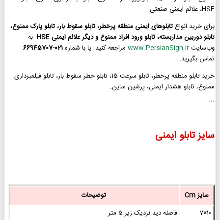
HSE، علائم ایمنی صنعتی.
برای خرید انواع
تابلوهای ایمنی منطقه پرخطر، تابلو سقوط بار، تابلو پارک ممنوع،
تابلو دوربین مداربسته، تابلو ورود افراد ممنوع و دیگر علائم ایمنی HSE
به
وب‌سایت
www.PersianSign.ir
مراجعه کنید یا با شماره
021-66945707
تماس بگیرید.
خرید تابلو منطقه پرخطر، تابلو سرعت 15، تابلو خطر سقوط بار، تابلو فیلمبرداری
ممنوع، تابلو هشدار ایمنی، پرشین ساین.
```
سایز تابلو ایمنی
سایز Cm
توضیحات
10×7
فاصله دید نزدیک زیر 5 متر