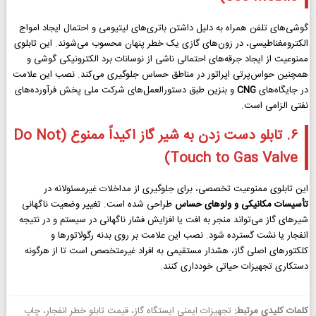
گوشی‌های تلفن همراه به دلیل داشتن باتری‌های لیتیومی و احتمال ایجاد امواج
الکترومغناطیسی، در زون‌های گازی یک خطر پنهان محسوب می‌شوند. این تابلوی
ممنوعیت از ایجاد جرقه‌های احتمالی ناشی از نوسانات برد الکترونیکی گوشی و
همچنین حواس‌پرتی اپراتور در مناطق حساس جلوگیری می‌کند. نصب این علامت
در جایگاه‌های
CNG
و بنزین طبق دستورالعمل‌های شرکت ملی پخش فرآورده‌های
نفتی الزامی است.
۶. تابلو دست زدن به شیر گاز اکیداً ممنوع (Do Not
Touch to Gas Valve)
این تابلوی ممنوعیت تخصصی، برای جلوگیری از مداخلات غیرمسئولانه در
تأسیسات مکانیکی و ولوهای حساس
طراحی شده است. تغییر وضعیت ناگهانی
شیرهای گاز می‌تواند منجر به افت یا افزایش فشار ناگهانی در سیستم و در نتیجه
انفجار یا نشت گسترده شود. نصب این علامت بر روی بدنه رگولاتورها و
کلکتورهای اصلی گاز، هشدار مستقیمی به افراد غیرمتخصص است تا از هرگونه
دستکاری تجهیزات حیاتی خودداری کنند.
کلمات کلیدی مرتبط:
تجهیزات ایمنی ایستگاه گاز، قیمت تابلو خطر انفجار، چاپ