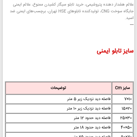
علائم هشدار دهنده پتروشیمی، خرید تابلو سیگار کشیدن ممنوع، علائم ایمنی
جایگاه سوخت CNG، تولیدکننده تابلوهای HSE تهران، برچسب‌های ایمنی ضد
اسید.
---
سایز تابلو ایمنی
سایز Cm
توضیحات
10×7
فاصله دید نزدیک زیر 5 متر
20×15
فاصله دید نزدیک زیر 10 متر
30×25
فاصله دید حدود 12 متر
50×40
فاصله دید حدود 18 متر