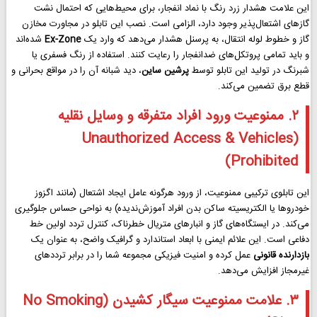
این علامت هشدار زرد رنگ با نماد انفجار، برای محیط‌هایی که احتمال نشت
گازهای اشتعال‌پذیر وجود دارد، الزامی است. نصب این تابلو در مجاورت مخازن
گاز و خطوط لوله انتقال، به پرسنل هشدار می‌دهد که وارد یک
Ex-Zone
شده‌اند
و باید تمامی پروتکل‌های ضد‌انفجار را رعایت کنند. استفاده از رنگ فسفری یا
شبرنگ در تولید این تابلو توسط
پرشین ساین
، دید شبانه آن را در مواقع بحرانی و
قطع برق تضمین می‌کند.
۲. ممنوعیت ورود افراد متفرقه و وسایل نقلیه
(Unauthorized Access & Vehicles
Prohibited)
این تابلوی ترکیبی ممنوعیت، از ورود هرگونه عامل ایجاد اشتعال (مانند اگزوز
خودروها یا الکتریسیته ساکن بدن افراد آموزش‌ندیده) به نواحی حساس جلوگیری
می‌کند. در ایستگاه‌های گاز و انبارهای متریال خطرناک، کنترل تردد اولین خط
دفاعی است. این علائم ایمنی با ابعاد استاندارد و گرافیک واضح، به عنوان یک
بازدارنده قانونی
عمل کرده و امنیت فیزیکی مجموعه شما را در برابر ترددهای
غیرمجاز افزایش می‌دهد.
۳. علامت ممنوعیت سیگار کشیدن (No Smoking