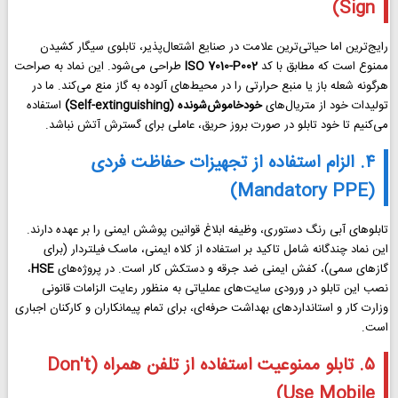
Sign)
رایج‌ترین اما حیاتی‌ترین علامت در صنایع اشتعال‌پذیر، تابلوی سیگار کشیدن
ممنوع است که مطابق با کد
ISO 7010-P002
طراحی می‌شود. این نماد به صراحت
هرگونه شعله باز یا منبع حرارتی را در محیط‌های آلوده به گاز منع می‌کند. ما در
تولیدات خود از متریال‌های
خودخاموش‌شونده (Self-extinguishing)
استفاده
می‌کنیم تا خود تابلو در صورت بروز حریق، عاملی برای گسترش آتش نباشد.
۴. الزام استفاده از تجهیزات حفاظت فردی
(Mandatory PPE)
تابلوهای آبی رنگ دستوری، وظیفه ابلاغ قوانین پوشش ایمنی را بر عهده دارند.
این نماد چندگانه شامل تاکید بر استفاده از کلاه ایمنی، ماسک فیلتردار (برای
گازهای سمی)، کفش ایمنی ضد جرقه و دستکش کار است. در پروژه‌های
HSE
،
نصب این تابلو در ورودی سایت‌های عملیاتی به منظور رعایت الزامات قانونی
وزارت کار و استانداردهای بهداشت حرفه‌ای، برای تمام پیمانکاران و کارکنان اجباری
است.
۵. تابلو ممنوعیت استفاده از تلفن همراه (Don't
Use Mobile)