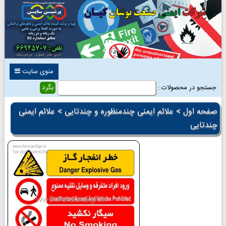
منوی سایت
جستجو در محصولات :
صفحه اول
>
علائم ایمنی چندمنظوره و چندتایی
> علائم ایمنی
چندتایی