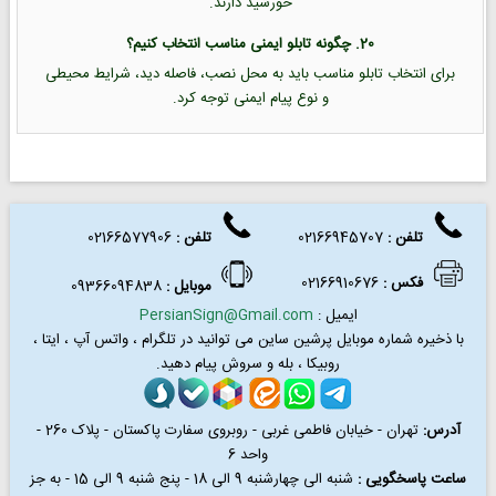
خورشید دارند.
20. چگونه تابلو ایمنی مناسب انتخاب کنیم؟
برای انتخاب تابلو مناسب باید به محل نصب، فاصله دید، شرایط محیطی
و نوع پیام ایمنی توجه کرد.
تلفن :
02166945707
تلفن
:
02166577906
فکس
:
02166910676
موبایل :
09366094838
ایمیل :
PersianSign@Gmail.com
با ذخیره شماره موبایل پرشین ساین می توانید در
تلگرام ، واتس آپ ، ایتا ،
روبیکا ، بله و سروش پیام دهید.
آدرس:
تهران - خیابان فاطمی غربی - روبروی سفارت پاکستان - پلاک 260 -
واحد 6
ساعت پاسخگویی :
شنبه الی چهارشنبه 9 الی 18 - پنج شنبه 9 الی 15 - به جز