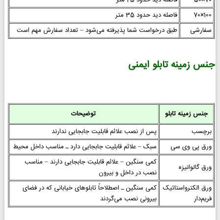
70×50
فاصله دید حدود 25 متر
100×70
فاصله دید حدود 35 متر
سفارشی
طبق درخواست شما پذیرفته می‌شود – تعداد سفارش مهم است
جنس زمینه تابلو ایمنی
جنس زمینه تابلو
توضیحات
برچسب
پس از نصب علائم قابلیت جابجایی ندارند
ورق پی وی سی
سبک – علائم قابلیت جابجایی دارد ـ مناسب داخل محیط
کمی سنگین – علائم قابلیت جابجایی دارند – مناسب
ورق گالوانیزه
نصب در داخل و بیرون
ورق الکترواستاتیک
کمی سنگین ـ اصطلاحاً تابلوهای خیابانی که در فضای
فریم‌دار
بیرونی نصب می‌گردند