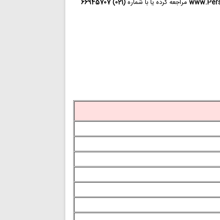
www.Persi
مراجعه کرده یا با شماره
(021) 66945707