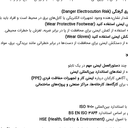
(Danger Electrocution Risk)
دار نشان‌دهنده وجود تجهیزات الکتریکی یا کابل‌های برق در محیط است و افراد باید با
 استفاده کنید (Wear Protective Footwear)
به استفاده از کفش ایمنی برای محافظت از پا در برابر ضربه، لغزش یا خطرات محیطی.
 ایمنی استفاده کنید (Wear Gloves)
ه از دستکش ایمنی برای محافظت از دست‌ها در برابر خطراتی مانند بریدگی، برق، موا
:
 چند
دستورالعمل ایمنی مهم
در یک تابلو
ه از
نمادهای استاندارد بین‌المللی ایمنی
 آگاهی کارکنان درباره
ایمنی کار و تجهیزات حفاظت فردی (PPE)
 برای
کارگاه‌ها، کارخانه‌ها، مراکز صنعتی و پروژه‌های ساختمانی
ا استاندارد بین‌المللی
ISO 7010
بر اساس استاندارد
BS EN ISO 3864
با اصول ایمنی
HSE (Health, Safety & Environment)