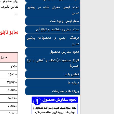
برای سفارش و 
تماس بگیرید.
علائم ایمنی معرفی شده در پرشین
ساین
```
شعار ایمنی و بهداشت
علائم ایمنی و نشانه‌ها و انواع آن
سایز تابلو
فرهنگ ایمنی و محصولات پرشین
ساین
نحوه سفارش محصول
سایز Cm
انواع محصولات(انتخاب و آشنایی با نوع
جنس)
10×7
تماس با ما
20×15
30×25
درباره ما
50×40
پروژه ها و سفارشات
70×50
100×70
سفارشی