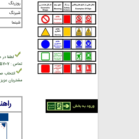
روزرنگ
شبرنگ
شبنما
لطفا در ص
تماس : 02166945707 بخش فروش علائم ایمنی
انتخاب صح
مشتریان عزیز د
راهن