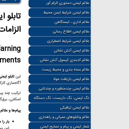
علائم ایمنی دستوری الزام آور
علائم ایمنی شرایط ایمن محیط
تابلو ا
علائم اداری ، ایستگاهی
الزامات
علائم ایمنی اطلاع رسانی
علائم ایمنی شرایط اضطراری
Warning
علائم ایمنی آتش نشانی
ements
علائم کدبندی کپسول آتش نشانی
علائم بسته بندی و محیط زیست
این
تابلو ایمن
علائم ایمنی بازیافت مواد
آگاه‌سازی کارک
علائم ایمنی چندمنظوره و چندتایی
ترکیب چند پیا
تگ ایمنی، تگ داربست، تگ دستگاه
اسکلتی، برق‌گ
علائم ایمنی ترافیکی
پیام‌ها و علائم
علائم وتابلوهای عمرانی و راهداری
بار را صحیح
شعار ایمنی و پیام و نصایح ایمنی
این پی