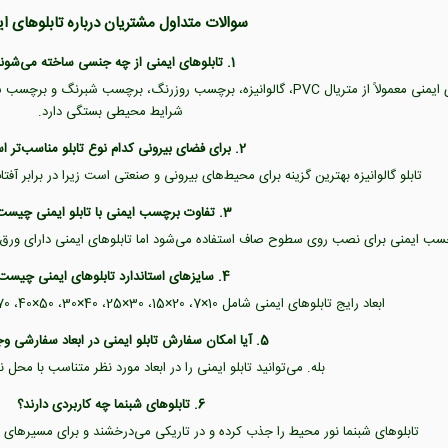
سوالات متداول مشتریان درباره تابلوهای ا
1. تابلوهای ایمنی از چه جنسی ساخته می‌شوند؟
تابلوهای ایمنی معمولاً از متریال PVC، گالوانیزه، برچسب روزرنگ، برچس
شرایط محیطی بستگی دارد.
2. برای فضای بیرونی کدام نوع تابلو مناسب‌تر است؟
تابلو گالوانیزه بهترین گزینه برای محیط‌های بیرونی و صنعتی است زیرا در برابر آفت
3. تفاوت برچسب ایمنی با تابلو ایمنی چیست؟
 ایمنی برای نصب روی سطوح صاف استفاده می‌شود اما تابلوهای ایمنی دارای ورق PVC یا گالوانیزه هستند و دوام بیشتری دارند
4. سایزهای استاندارد تابلوهای ایمنی چیست؟
ابعاد رایج تابلوهای ایمنی شامل 10×7، 20×15، 30×25، 40×30، 50×40، 70×50 و 100×70 سانتی‌متر است.
5. آیا امکان سفارش تابلو ایمنی در ابعاد سفارشی وجود دارد؟
بله. می‌توانید تابلو ایمنی را در ابعاد مورد نظر متناسب با م
6. تابلوهای شبنما چه کاربردی دارند؟
تابلوهای شبنما نور محیط را جذب کرده و در تاریکی می‌درخشند و برای مسیرهای 