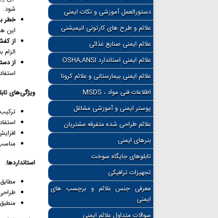
شود.
دستورالعمل آموزشی و نکات ایمنی
خطر برق گرفتگی 
علائم و طرح های کارتونی انیمیشنی
این هش
از کفش ایمنی
علائم ایمنی صنایع غذائی
الزام 
علائم ایمنی استاندارد OSHA,ANSI
از دستکش
استفاد
علائم ایمنی بیمارستانی و علائم کرونا
اطلاعات فنی مواد ، MSDS
ویژگی‌های تابلو
پوستر ایمنی و آموزشی مشاغل
ترکیب
استفاد
علائم طراحی شده متفرقه مشتریان
افزایش
بنرهای ایمنی
مناسب
تابلوهای جایگاه سوخت
استانداردها:
تجهیزات ترافیکی
مطابق ب
معرفی جنس علائم و برچسب های
طراحی 
ایمنی
منطبق 
سوالات متداول علائم ایمنی