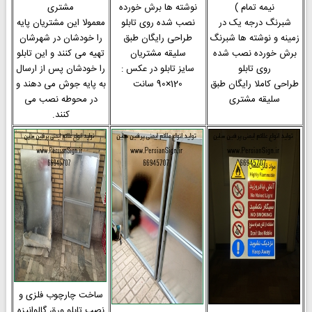
نیمه تمام )
نوشته ها برش خورده
مشتری
شبرنگ درجه یک در
نصب شده روی تابلو
معمولا این مشتریان پایه
زمینه و نوشته ها شبرنگ
طراحی رایگان طبق
را خودشان در شهرشان
برش خورده نصب شده
سلیقه مشتریان
تهیه می کنند و این تابلو
روی تابلو
سایز تابلو در عکس :
را خودشان پس از ارسال
طراحی کاملا رایگان طبق
120×90 سانت
به پایه جوش می دهند و
سلیقه مشتری
در محوطه نصب می
کنند.
ساخت چارچوب فلزی و
نصب تابلو ورق گالوانیزه