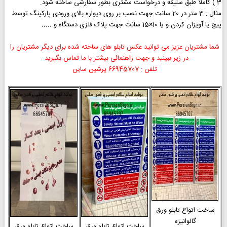
3 ) کاملا طبق سلیقه و درخواست مشتری بطور سفارشی ساخته شود.
مثال : 3 متر در 20 سانت جهت نصب بر روی دیواره بالای ورودی پارکینگ توسط
پیچ یا آویزان کردن و یا 10×15 سانت جهت پلاک فلزی دستگاه و .....
شما مشتریان عزیز می توانید عکس تابلو های ساخته شده برای دیگر مشتریان را
در زیر ببینید و جهت راهنمائی بیشتر با ما تماس بگیرید .
تلفن : 66945707 پرشین ساین
ساخت اتواع تابلو ورق
گالوانیزه
ساخت اتواع تابلو ورق
ساخت اتواع تابلو ورق