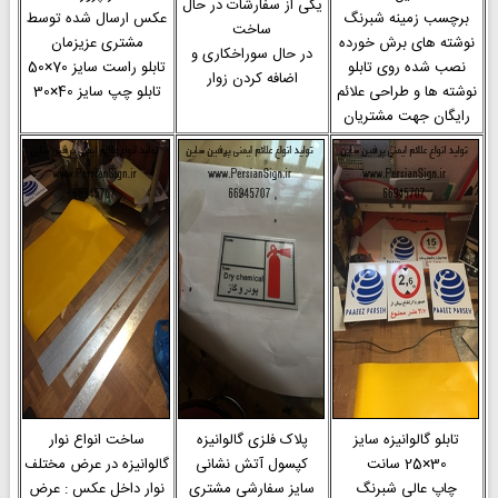
یکی از سفارشات در حال
برچسب زمینه شبرنگ
عکس ارسال شده توسط
ساخت
نوشته های برش خورده
مشتری عزیزمان
در حال سوراخکاری و
نصب شده روی تابلو
تابلو راست سایز 70×50
اضافه کردن زوار
نوشته ها و طراحی علائم
تابلو چپ سایز 40×30
رایگان جهت مشتریان
تابلو گالوانیزه سایز
پلاک فلزی گالوانیزه
ساخت انواع نوار
30×25 سانت
کپسول آتش نشانی
گالوانیزه در عرض مختلف
چاپ عالی شبرنگ
سایز سفارشی مشتری
نوار داخل عکس : عرض