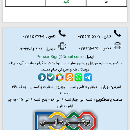
ها
کنید.
تلفن :
02166945707
تلفن
:
02166577906
فکس
:
02166910676
موبایل :
09366094838
ایمیل :
PersianSign@Gmail.com
با ذخیره شماره موبایل پرشین ساین می توانید در
تلگرام ، واتس آپ ، ایتا ،
روبیکا ، بله و سروش پیام دهید.
آدرس:
تهران - خیابان فاطمی غربی - روبروی سفارت پاکستان - پلاک 260 -
واحد 6
ساعت پاسخگویی :
شنبه الی چهارشنبه 9 الی 18 - پنج شنبه 9 الی 15 - به جز
ایام تعطیل