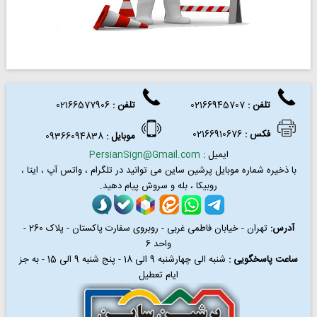
تلفن :
02166945707
تلفن
:
02166577906
فکس
:
02166910676
موبایل :
09366094838
ایمیل :
PersianSign@Gmail.com
با ذخیره شماره موبایل پرشین ساین می توانید در
تلگرام ، واتس آپ ، ایتا ،
روبیکا ، بله و سروش پیام دهید.
آدرس:
تهران - خیابان فاطمی غربی - روبروی سفارت پاکستان - پلاک 260 -
واحد 6
ساعت پاسخگویی :
شنبه الی چهارشنبه 9 الی 18 - پنج شنبه 9 الی 15 - به جز
ایام تعطیل