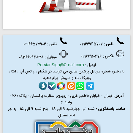
تلفن :
02166945707
تلفن
:
02166577906
فکس
:
02166910676
موبایل :
09366094838
ایمیل :
PersianSign@Gmail.com
با ذخیره شماره موبایل پرشین ساین می توانید در
تلگرام ، واتس آپ ، ایتا ،
روبیکا ، بله و سروش پیام دهید.
آدرس:
تهران - خیابان فاطمی غربی - روبروی سفارت پاکستان - پلاک 260 -
واحد 6
ساعت پاسخگویی :
شنبه الی چهارشنبه 9 الی 18 - پنج شنبه 9 الی 15 - به جز
ایام تعطیل