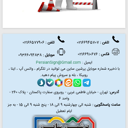
تلفن :
02166945707
تلفن
:
02166577906
فکس
:
02166910676
موبایل :
09366094838
ایمیل :
PersianSign@Gmail.com
با ذخیره شماره موبایل پرشین ساین می توانید در
تلگرام ، واتس آپ ، ایتا ،
روبیکا ، بله و سروش پیام دهید.
آدرس:
تهران - خیابان فاطمی غربی - روبروی سفارت پاکستان - پلاک 260 -
واحد 6
ساعت پاسخگویی :
شنبه الی چهارشنبه 9 الی 18 - پنج شنبه 9 الی 15 - به جز
ایام تعطیل